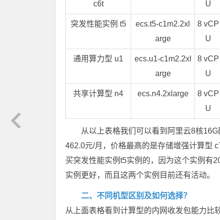
c6t
U
突发性能实例 t5
ecs.t5-c1m2.2xl
8 vCP
arge
U
通用算力型 u1
ecs.u1-c1m2.2xl
8 vCP
arge
U
共享计算型 n4
ecs.n4.2xlarge
8 vCP
U
从以上表格我们可以看到阿里云8核16
462.0元/月，价格最高的是存储增强计算型 c
买突发性能实例t5实例的，因为这个实例有2
实例更好，而且这两个实例目前还有活动。
二、不同机型区别及如何选择？
从上面表格看到计算型的内网收发包能力比