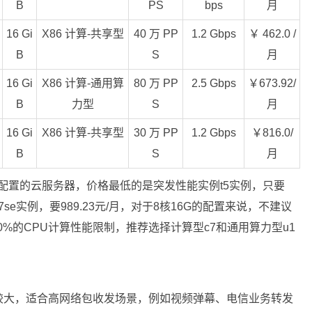
B
PS
bps
月
16 Gi
X86 计算-共享型
40 万 PP
1.2 Gbps
￥ 462.0 /
B
S
月
16 Gi
X86 计算-通用算
80 万 PP
2.5 Gbps
￥673.92/
B
力型
S
月
16 Gi
X86 计算-共享型
30 万 PP
1.2 Gbps
￥816.0/
B
S
月
G配置的云服务器，价格最低的是突发性能实例t5实例，只要
7se实例，要989.23元/月，对于8核16G的配置来说，不建议
0%的CPU计算性能限制，推荐选择计算型c7和通用算力型u1
较大，适合高网络包收发场景，例如视频弹幕、电信业务转发