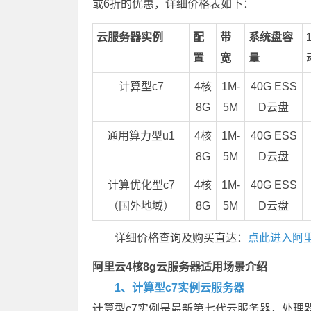
或6折的优惠，详细价格表如下：
云服务器实例
配
带
系统盘容
置
宽
量
计算型c7
4核
1M-
40G ESS
8G
5M
D云盘
通用算力型u1
4核
1M-
40G ESS
8G
5M
D云盘
计算优化型c7
4核
1M-
40G ESS
（国外地域）
8G
5M
D云盘
详细价格查询及购买直达：
点此进入阿
阿里云4核8g云服务器适用场景介绍
1、计算型c7实例云服务器
计算型c7实例是最新第七代云服务器，处理器采用第