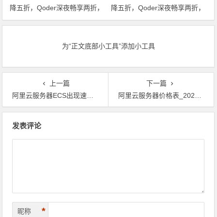
降五折，Qoder深夜畅享两折，
降五折，Qoder深夜畅享两折，
文生视频六折起，全栈AI特惠一
文生视频六折起，全栈AI特惠一
站尽享！领代金券
站尽享！
为“正文底部小工具”添加小工具
上一篇
下一篇
阿里云服务器ECS出现速度变慢 以及突然断开怎么办？
阿里云服务器价格表_2020年最新收费标准
文章导航
发表评论
*
昵称