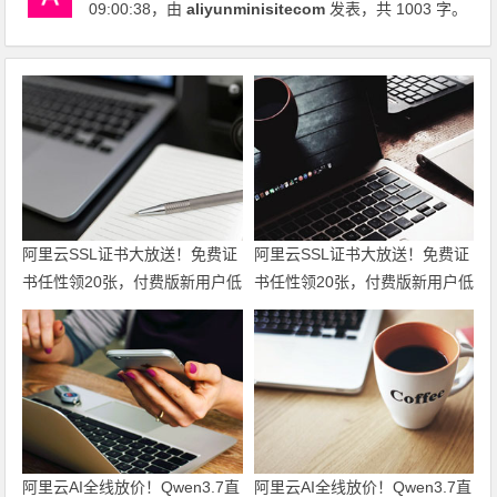
09:00:38
，由
aliyunminisitecom
发表，共 1003 字。
阿里云SSL证书大放送！免费证
阿里云SSL证书大放送！免费证
书任性领20张，付费版新用户低
书任性领20张，付费版新用户低
至6折仅95元起，一站式满足全
至6折仅95元起，一站式满足全
场景HTTPS安全需求！领代金
场景HTTPS安全需求！
券
阿里云AI全线放价！Qwen3.7直
阿里云AI全线放价！Qwen3.7直