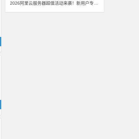
2026阿里云服务器超值活动来袭！新用户专享2核2G+200M带宽配置，低至38元/年！领代金券