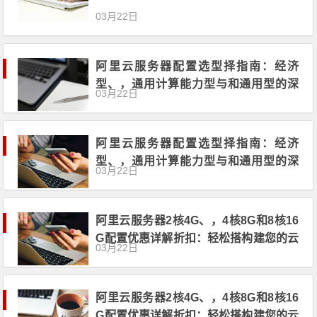
03月22日
阿里云服务器配置选型择指南：经济
型、，通用计算能力型与和通用型的深
03月22日
度剖入分析 领代金券
阿里云服务器配置选型择指南：经济
型、，通用计算能力型与和通用型的深
03月22日
度剖入分析
阿里云服务器2核4G、，4核8G和8核16
G配置优惠详解折扣：轻松搭构建您的云
03月22日
端应用程序 领代金券优惠券
阿里云服务器2核4G、，4核8G和8核16
G配置优惠详解折扣：轻松搭构建您的云