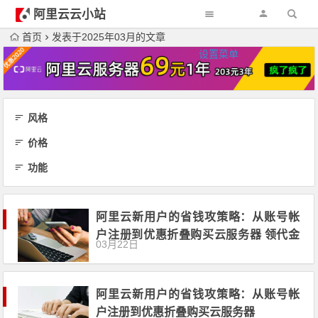
阿里云云小站
首页
发表于2025年03月的文章
设置菜单
风格
价格
功能
阿里云新用户的省钱攻策略：从账号帐
户注册到优惠折叠购买云服务器 领代金
03月22日
券
阿里云新用户的省钱攻策略：从账号帐
户注册到优惠折叠购买云服务器