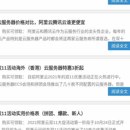
阅读全文
一云服务器价格对比，阿里云腾讯云谁更便宜
 购买可领取： 阿里云和腾讯云作为云服务行业的龙头性企业，每年的
云产品特别是云服务器产品时都会将这两家云服务商所谓首选，在双十
阅读全文
1双11活动海外（香港）云服务器特惠3折起
 购买可领取： 目前阿里云2021年的双11优惠活动正在火热进行中，
云服务器ECS会场和拼团会场推出了几十款不同配置的云服务器，但是
阅读全文
1双11活动实用价格表（拼团、爆款、新人）
 购买可领取： 2021阿里云双11大促活动第一阶段于10月24日正式开
，到目前为止，阿里云已经在双11活动中推出了10来个优惠活动专