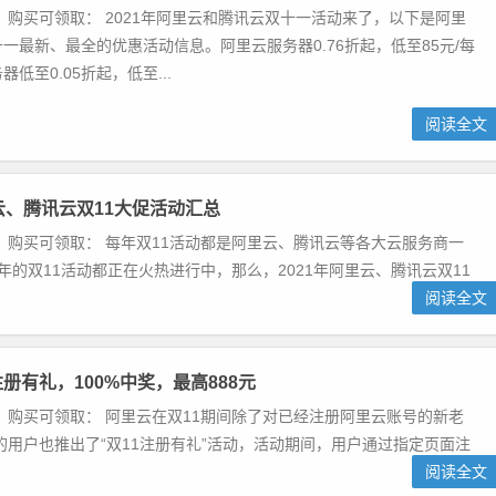
 购买可领取： 2021年阿里云和腾讯云双十一活动来了，以下是阿里
一最新、最全的优惠活动信息。阿里云服务器0.76折起，低至85元/每
低至0.05折起，低至...
阅读全文
里云、腾讯云双11大促活动汇总
 购买可领取： 每年双11活动都是阿里云、腾讯云等各大云服务商一
年的双11活动都正在火热进行中，那么，2021年阿里云、腾讯云双11
阅读全文
注册有礼，100%中奖，最高888元
 购买可领取： 阿里云在双11期间除了对已经注册阿里云账号的新老
用户也推出了“双11注册有礼”活动，活动期间，用户通过指定页面注
阅读全文