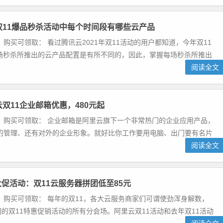
1双11爆品秒杀活动中每个时间段有哪些云产品
 购买可领取： 看过腾讯云2021年双11活动的用户都知道，今年双11
每场秒杀所推出的云产品配置是有所不同的，因此，掌握每场秒杀所推出
阅读全文
云双11企业邮箱优惠，480元起
 购买可领取： 企业邮箱是阿里云旗下一个非常热门的企业应用产品，
的管理、还有对外的企业形象。就好比你工作要用电脑、出门要有名片
阅读全文
大促活动：双11云服务器拼团低至85元
 购买可领取： 每年的双11，各大云服务商家们可谓使劲浑身解数，
的双11特惠促销活动的所有分会场。阿里云双11活动和去年双11活动