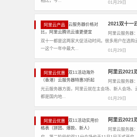
相比，今...
01月29日
2021双十
阿里云产品
阿里云服务器：
双十一都是这两家大促活动时间。很多用户在选购
一这个一年中最大...
01月29日
阿里云202
阿里云优惠
阿里云服务器：
光云服务器方面，阿里云就在主会场、新人会场、
都是国内地...
01月29日
阿里云202
阿里云优惠
阿里云服务器：
启，第二阶段的双11分会场也于11月1日正式开启