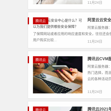
11月24日
阿里云云安
腾讯云
阿里云服务器：
了保障网站或者应用的响应速度和安全，往往还会使
用户购买比较...
11月24日
腾讯云CVM服
腾讯云
阿里云服务器：
热门选择，而
云的各种活动页
11月24日
腾讯云2021
腾讯云