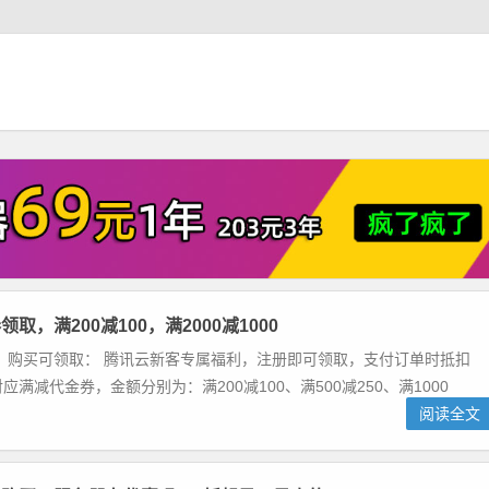
取，满200减100，满2000减1000
 购买可领取： 腾讯云新客专属福利，注册即可领取，支付订单时抵扣
减代金券，金额分别为：满200减100、满500减250、满1000
阅读全文